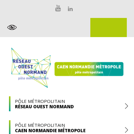
Skip
Panneau de gestion des cookies
to
content
EXTRANET
Pôle
PÔLE MÉTROPOLITAIN
RÉSEAU OUEST NORMAND
Métropolitain
PÔLE MÉTROPOLITAIN
CAEN NORMANDIE MÉTROPOLE