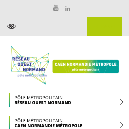
Skip
Panneau de gestion des cookies
to
content
EXTRANET
Pôle
PÔLE MÉTROPOLITAIN
RÉSEAU OUEST NORMAND
Métropolitain
PÔLE MÉTROPOLITAIN
CAEN NORMANDIE MÉTROPOLE