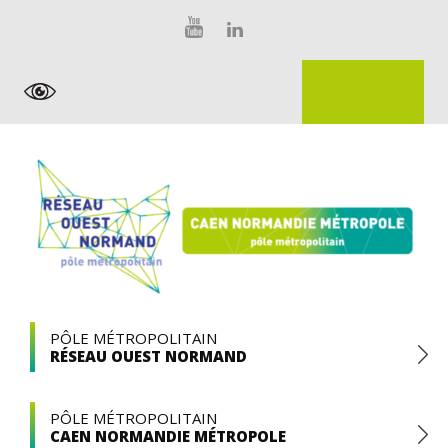
Skip
Panneau de gestion des cookies
to
content
EXTRANET
Pôle
PÔLE MÉTROPOLITAIN
RÉSEAU OUEST NORMAND
Métropolitain
PÔLE MÉTROPOLITAIN
CAEN NORMANDIE MÉTROPOLE