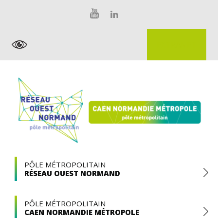
Skip
Panneau de gestion des cookies
to
content
EXTRANET
Pôle
PÔLE MÉTROPOLITAIN
RÉSEAU OUEST NORMAND
Métropolitain
PÔLE MÉTROPOLITAIN
CAEN NORMANDIE MÉTROPOLE