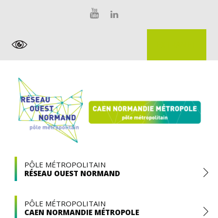
Skip
Panneau de gestion des cookies
to
content
EXTRANET
Pôle
PÔLE MÉTROPOLITAIN
RÉSEAU OUEST NORMAND
Métropolitain
PÔLE MÉTROPOLITAIN
CAEN NORMANDIE MÉTROPOLE