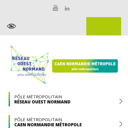
Skip
Panneau de gestion des cookies
to
content
EXTRANET
Pôle
PÔLE MÉTROPOLITAIN
RÉSEAU OUEST NORMAND
Métropolitain
PÔLE MÉTROPOLITAIN
CAEN NORMANDIE MÉTROPOLE