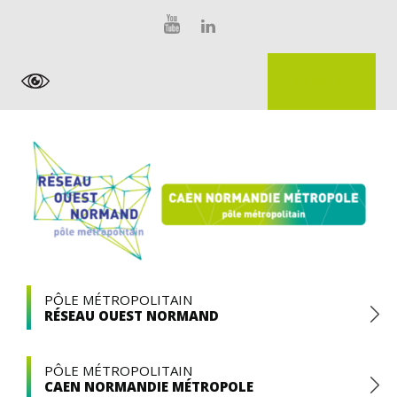
Skip
Panneau de gestion des cookies
to
content
EXTRANET
Pôle
PÔLE MÉTROPOLITAIN
RÉSEAU OUEST NORMAND
Métropolitain
PÔLE MÉTROPOLITAIN
CAEN NORMANDIE MÉTROPOLE